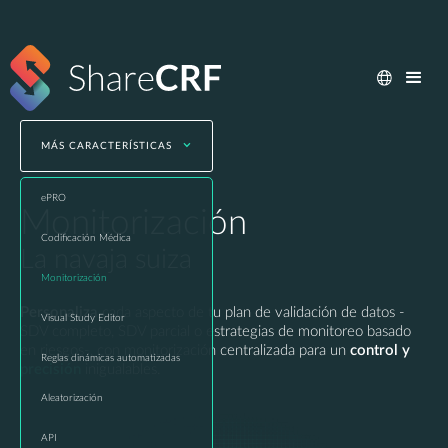
MÁS CARACTERÍSTICAS
ePRO
Monitorización
Codificación Médica
La navaja suiza
Monitorización
Personaliza
cada aspecto de tu plan de validación de datos -
Visual Study Editor
SDV completo, SDV parcial o estrategias de monitoreo basado
en riesgos-, con monitorización centralizada para un
control y
Reglas dinámicas automatizadas
precisión
inigualables.
Aleatorización
API