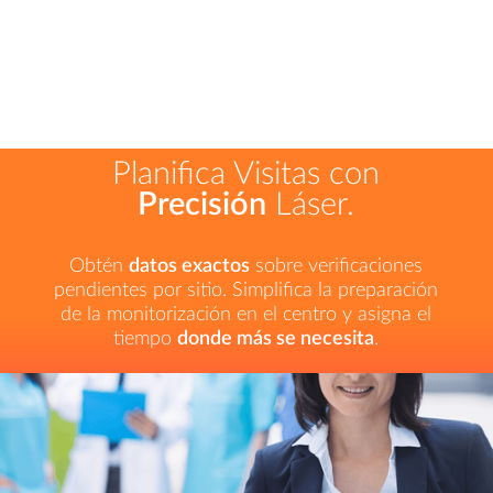
Planifica Visitas con
Precisión
Láser.
Obtén
datos exactos
sobre verificaciones
pendientes por sitio. Simplifica la preparación
de la monitorización en el centro y asigna el
tiempo
donde más se necesita
.